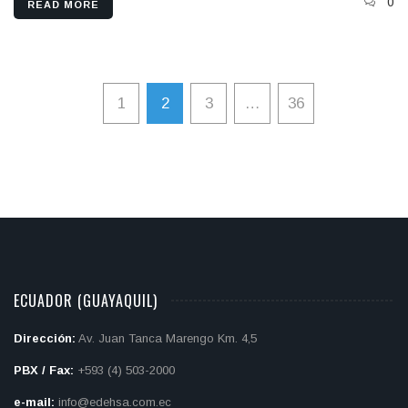
0
READ MORE
1
2
3
…
36
ECUADOR (GUAYAQUIL)
Dirección:
Av. Juan Tanca Marengo Km. 4,5
PBX / Fax:
+593 (4) 503-2000
e-mail:
info@edehsa.com.ec