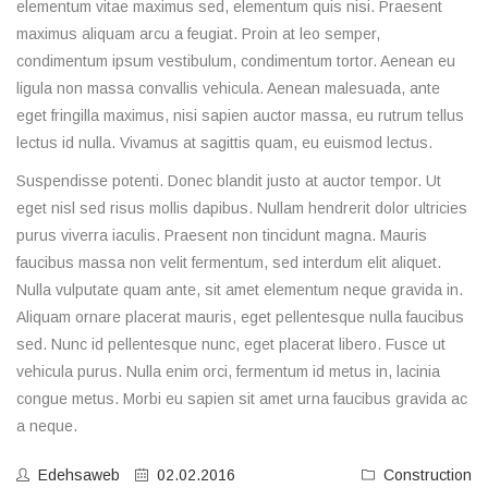
elementum vitae maximus sed, elementum quis nisi. Praesent
maximus aliquam arcu a feugiat. Proin at leo semper,
condimentum ipsum vestibulum, condimentum tortor. Aenean eu
ligula non massa convallis vehicula. Aenean malesuada, ante
eget fringilla maximus, nisi sapien auctor massa, eu rutrum tellus
lectus id nulla. Vivamus at sagittis quam, eu euismod lectus.
Suspendisse potenti. Donec blandit justo at auctor tempor. Ut
eget nisl sed risus mollis dapibus. Nullam hendrerit dolor ultricies
purus viverra iaculis. Praesent non tincidunt magna. Mauris
faucibus massa non velit fermentum, sed interdum elit aliquet.
Nulla vulputate quam ante, sit amet elementum neque gravida in.
Aliquam ornare placerat mauris, eget pellentesque nulla faucibus
sed. Nunc id pellentesque nunc, eget placerat libero. Fusce ut
vehicula purus. Nulla enim orci, fermentum id metus in, lacinia
congue metus. Morbi eu sapien sit amet urna faucibus gravida ac
a neque.
Edehsaweb
02.02.2016
Construction