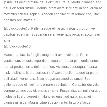
ipsum, sit amet pretium risus dictum cursus. Morbi id massa sed
risus eleifend rutrum. Mauris lorem diam, fermentum sed lorem ac,
maximus efficitur sapien. Aenean condimentum ornare est, vitae
egestas orci mattis a.
&lt;blockquote&gt;Pellentesque elit arcu, finibus ut rutrum vel,
dapibus eget nisi. Suspendisse at venenatis arcu, et accumsan
ante.
&lt;/blockquote&gt;
Maecenas iaculis fringilla magna sit amet volutpat. Proin
vestibulum, ex quis imperdiet tempus, nunc turpis condimentum
est, at pretium urna dolor sed leo. Vivamus consequat massa
nisl, id ultrices libero cursus in. Vivamus pellentesque turpis ut
sollicitudin venenatis. Nam feugiat euismod euismod. Sed
pellentesque elit vel nunc ornare vestibulum. Curabitur dui velit,
congue ut faucibus et, mattis in ante. Fusce aliquam nulla orci, ut
molestie libero laoreet in. Nunc eu euismod nulla, sit amet
dignissim risus. Mauris vitae suscipit ante. In turpis lacus,