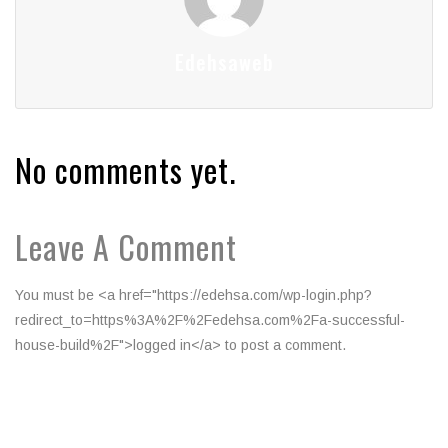
Edehsaweb
No comments yet.
Leave A Comment
You must be <a href="https://edehsa.com/wp-login.php?
redirect_to=https%3A%2F%2Fedehsa.com%2Fa-successful-
house-build%2F">logged in</a> to post a comment.